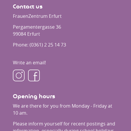
Contact us
FrauenZentrum Erfurt
Pergamentergasse 36
99084 Erfurt
Phone:
(0361) 2 25 14 73
Write an email!
Besuchen Sie uns auf Instagram
Besuchen Sie uns auf Facebook
Opening hours
We are there for you from Monday - Friday at
10 am.
Please inform yourself for recent postings and
information, especially during school holidays.